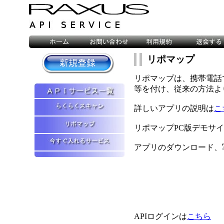
リポマップ
リポマップは、携帯電話
等を付け、従来の方法よ
詳しいアプリの説明は
こ
リポマップPC版デモサ
アプリのダウンロード、
APIログインは
こちら